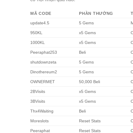
MÃ CODE
PHẦN THƯỞNG
update4.5
5 Gems
M
950KL
x5 Gems
C
1000KL
x5 Gems
C
Peeraphat253
Beli
C
shutdownzeta
5 Gems
C
Dinothereum2
5 Gems
C
OWNERMET
50,000 Beli
C
2BVisits
x5 Gems
C
3BVisits
x5 Gems
C
Thx4Waiting
Beli
C
Moreslots
Reset Stats
C
Peeraphat
Reset Stats
C