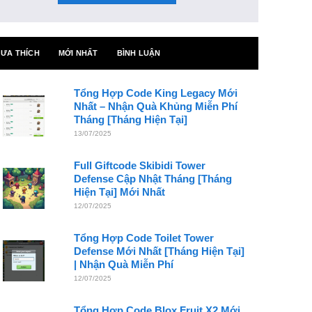
ƯA THÍCH
MỚI NHẤT
BÌNH LUẬN
Tổng Hợp Code King Legacy Mới
Nhất – Nhận Quà Khủng Miễn Phí
Tháng [Tháng Hiện Tại]
13/07/2025
Full Giftcode Skibidi Tower
Defense Cập Nhật Tháng [Tháng
Hiện Tại] Mới Nhất
12/07/2025
Tổng Hợp Code Toilet Tower
Defense Mới Nhất [Tháng Hiện Tại]
| Nhận Quà Miễn Phí
12/07/2025
Tổng Hợp Code Blox Fruit X2 Mới