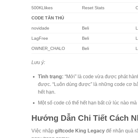
500KLlikes
Reset Stats
C
CODE TÂN THỦ
novidade
Beli
L
LagFree
Beli
L
OWNER_CHALO
Beli
L
Lưu ý:
Tình trạng:
“Mới” là code vừa được phát hành
được. “Luôn dùng được” là những code cơ bả
hết hạn.
Một số code có thể hết hạn bất cứ lúc nào mà
Hướng Dẫn Chi Tiết Cách N
Việc nhập
giftcode King Legacy
để nhận quà rấ