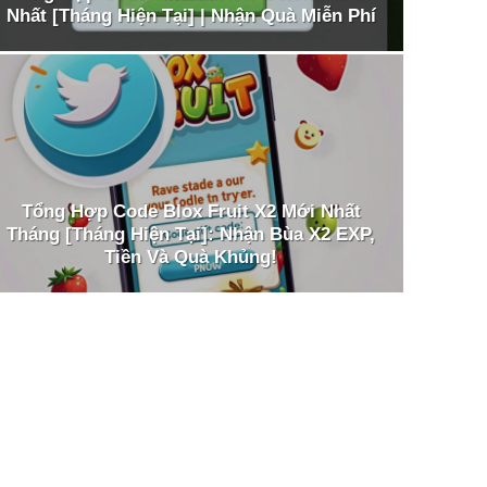
Nhất [Tháng Hiện Tại] | Nhận Quà Miễn Phí
Tổng Hợp Code Blox Fruit X2 Mới Nhất
Tháng [Tháng Hiện Tại]: Nhận Bùa X2 EXP,
Tiền Và Quà Khủng!