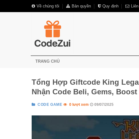
Skip
Về chúng tôi
Bản quyền
Quy định
Liên
to
content
TRANG CHỦ
Tổng Hợp Giftcode King Legac
Nhận Code Beli, Gems, Boost 
CODE GAME
0 lượt xem
09/07/2025