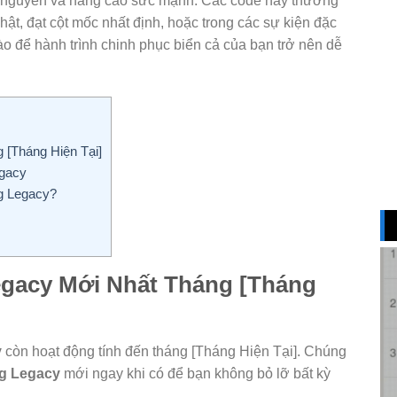
tài nguyên và nâng cao sức mạnh. Các code này thường
ật, đạt cột mốc nhất định, hoặc trong các sự kiện đặc
o để hành trình chinh phục biển cả của bạn trở nên dễ
 [Tháng Hiện Tại]
egacy
g Legacy?
egacy Mới Nhất Tháng [Tháng
y
còn hoạt động tính đến tháng [Tháng Hiện Tại]. Chúng
g Legacy
mới ngay khi có để bạn không bỏ lỡ bất kỳ