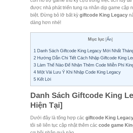
còn hỗ trợ game thủ kỳ cựu trong việc tích lũy 
được nhà phát triển tung ra nhân dịp game cập nh
biệt. Đừng bỏ lỡ bất kỳ
giftcode King Legacy
nà
dàng hơn nhé!
Mục lục
[
Ẩn
]
1
Danh Sách Giftcode King Legacy Mới Nhất Tháng
2
Hướng Dẫn Chi Tiết Cách Nhập Giftcode King L
3
Làm Thế Nào Để Nhận Thêm Code Miễn Phí Kin
4
Một Vài Lưu Ý Khi Nhập Code King Legacy
5
Kết Lời
Danh Sách Giftcode King L
Hiện Tại]
Dưới đây là tổng hợp các
giftcode King Legac
tôi sẽ liên tục cập nhật thêm các
code game Kin
cơ hội nhận quà nào.