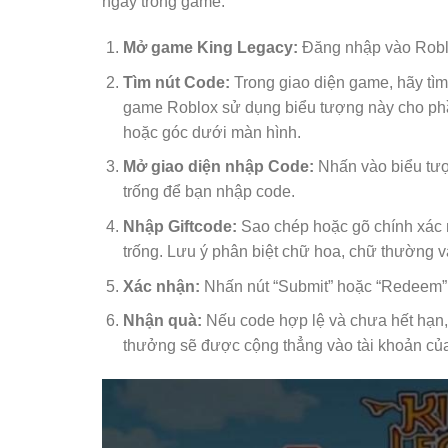
ngay trong game:
Mở game King Legacy:
Đăng nhập vào Roblo
Tìm nút Code:
Trong giao diện game, hãy tì
game Roblox sử dụng biểu tượng này cho phầ
hoặc góc dưới màn hình.
Mở giao diện nhập Code:
Nhấn vào biểu tượn
trống để bạn nhập code.
Nhập Giftcode:
Sao chép hoặc gõ chính xác
trống. Lưu ý phân biệt chữ hoa, chữ thường và
Xác nhận:
Nhấn nút “Submit” hoặc “Redeem”
Nhận quà:
Nếu code hợp lệ và chưa hết hạn,
thưởng sẽ được cộng thẳng vào tài khoản củ