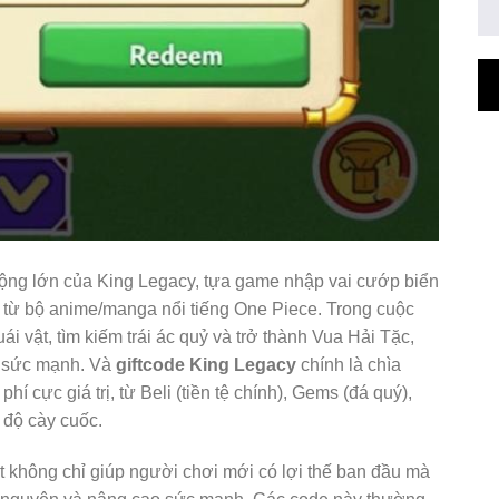
rộng lớn của King Legacy, tựa game nhập vai cướp biển
 từ bộ anime/manga nổi tiếng One Piece. Trong cuộc
i vật, tìm kiếm trái ác quỷ và trở thành Vua Hải Tặc,
p sức mạnh. Và
giftcode King Legacy
chính là chìa
cực giá trị, từ Beli (tiền tệ chính), Gems (đá quý),
c độ cày cuốc.
 không chỉ giúp người chơi mới có lợi thế ban đầu mà