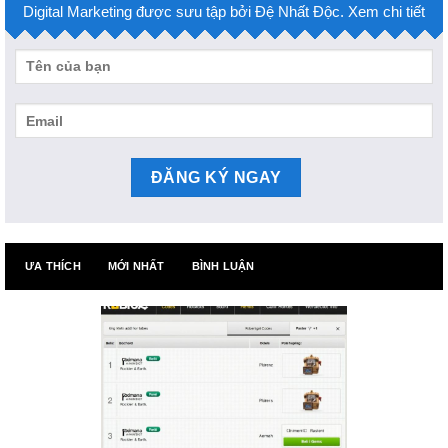
Digital Marketing được sưu tập bởi Đệ Nhất Độc. Xem chi tiết
ƯA THÍCH
MỚI NHẤT
BÌNH LUẬN