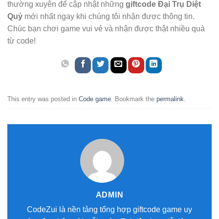
thường xuyên để cập nhật những
giftcode Đại Trụ Diệt
Quỷ
mới nhất ngay khi chúng tôi nhận được thông tin.
Chúc bạn chơi game vui vẻ và nhận được thật nhiều quà
từ code!
This entry was posted in
Code game
. Bookmark the
permalink
.
ADMIN
CodeZui là nền tảng tổng hợp giftcode game uy