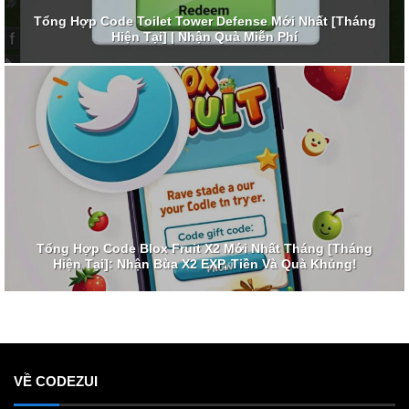
Tổng Hợp Code Toilet Tower Defense Mới Nhất [Tháng
Hiện Tại] | Nhận Quà Miễn Phí
Tổng Hợp Code Blox Fruit X2 Mới Nhất Tháng [Tháng
Hiện Tại]: Nhận Bùa X2 EXP, Tiền Và Quà Khủng!
VỀ CODEZUI