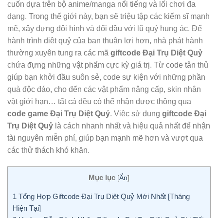
cuốn dựa trên bộ anime/manga nổi tiếng và lối chơi đa
dạng. Trong thế giới này, bạn sẽ triệu tập các kiếm sĩ mạnh
mẽ, xây dựng đội hình và đối đầu với lũ quỷ hung ác. Để
hành trình diệt quỷ của bạn thuận lợi hơn, nhà phát hành
thường xuyên tung ra các mã
giftcode Đại Trụ Diệt Quỷ
chứa đựng những vật phẩm cực kỳ giá trị. Từ code tân thủ
giúp bạn khởi đầu suôn sẻ, code sự kiện với những phần
quà độc đáo, cho đến các vật phẩm nâng cấp, skin nhân
vật giới hạn… tất cả đều có thể nhận được thông qua
code game Đại Trụ Diệt Quỷ
. Việc sử dụng
giftcode Đại
Trụ Diệt Quỷ
là cách nhanh nhất và hiệu quả nhất để nhận
tài nguyên miễn phí, giúp bạn mạnh mẽ hơn và vượt qua
các thử thách khó khăn.
Mục lục
[
Ẩn
]
1
Tổng Hợp Giftcode Đại Trụ Diệt Quỷ Mới Nhất [Tháng
Hiện Tại]