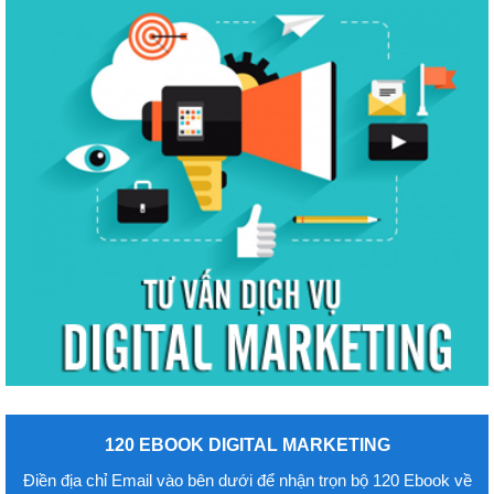
120 EBOOK DIGITAL MARKETING
Điền địa chỉ Email vào bên dưới để nhận trọn bộ 120 Ebook về