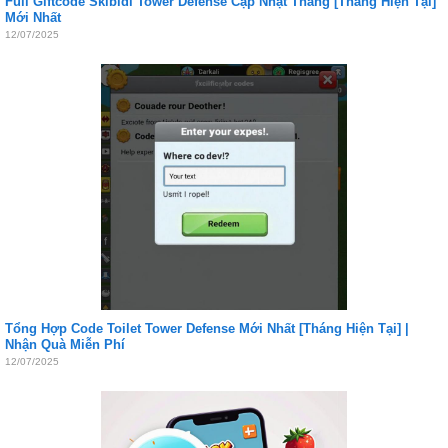
Full Giftcode Skibidi Tower Defense Cập Nhật Tháng [Tháng Hiện Tại]
Mới Nhất
12/07/2025
Tổng Hợp Code Toilet Tower Defense Mới Nhất [Tháng Hiện Tại] |
Nhận Quà Miễn Phí
12/07/2025