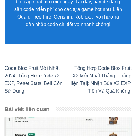
tín, cập nhật mới mỗi ngày. Tại đây, bạn dễ dàng
săn code miễn phí cho các tựa game hot như Liên
Quân, Free Fire, Genshin, Roblox… với hướng
dẫn nhập code chi tiết và nhanh chóng!
Code Blox Fruit Mới Nhất
Tổng Hợp Code Blox Fruit
2024: Tổng Hợp Code x2
X2 Mới Nhất Tháng [Tháng
EXP, Reset Stats, Beli Còn
Hiện Tại]: Nhận Bùa X2 EXP,
Sử Dụng
Tiền Và Quà Khủng!
Bài viết liên quan