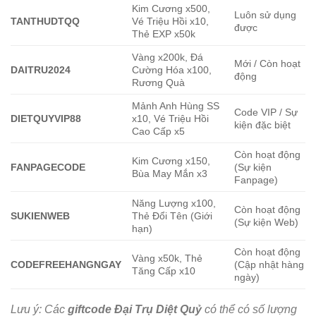
Kim Cương x500,
Luôn sử dụng
TANTHUDTQQ
Vé Triệu Hồi x10,
được
Thẻ EXP x50k
Vàng x200k, Đá
Mới / Còn hoạt
DAITRU2024
Cường Hóa x100,
động
Rương Quà
Mảnh Anh Hùng SS
Code VIP / Sự
DIETQUYVIP88
x10, Vé Triệu Hồi
kiện đặc biệt
Cao Cấp x5
Còn hoạt động
Kim Cương x150,
FANPAGECODE
(Sự kiện
Bùa May Mắn x3
Fanpage)
Năng Lượng x100,
Còn hoạt động
SUKIENWEB
Thẻ Đổi Tên (Giới
(Sự kiện Web)
hạn)
Còn hoạt động
Vàng x50k, Thẻ
CODEFREEHANGNGAY
(Cập nhật hàng
Tăng Cấp x10
ngày)
Lưu ý: Các
giftcode Đại Trụ Diệt Quỷ
có thể có số lượng