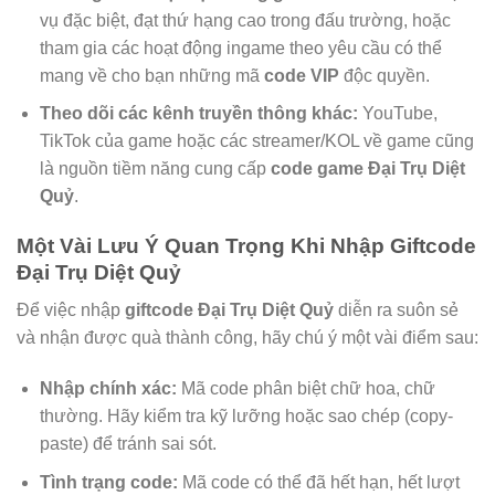
vụ đặc biệt, đạt thứ hạng cao trong đấu trường, hoặc
tham gia các hoạt động ingame theo yêu cầu có thể
mang về cho bạn những mã
code VIP
độc quyền.
Theo dõi các kênh truyền thông khác:
YouTube,
TikTok của game hoặc các streamer/KOL về game cũng
là nguồn tiềm năng cung cấp
code game Đại Trụ Diệt
Quỷ
.
Một Vài Lưu Ý Quan Trọng Khi Nhập Giftcode
Đại Trụ Diệt Quỷ
Để việc nhập
giftcode Đại Trụ Diệt Quỷ
diễn ra suôn sẻ
và nhận được quà thành công, hãy chú ý một vài điểm sau:
Nhập chính xác:
Mã code phân biệt chữ hoa, chữ
thường. Hãy kiểm tra kỹ lưỡng hoặc sao chép (copy-
paste) để tránh sai sót.
Tình trạng code:
Mã code có thể đã hết hạn, hết lượt