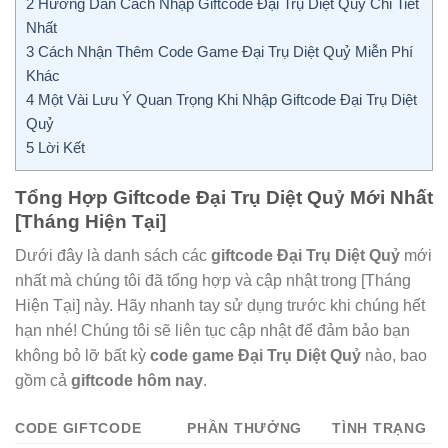
2
Hướng Dẫn Cách Nhập Giftcode Đại Trụ Diệt Quỷ Chi Tiết
Nhất
3
Cách Nhận Thêm Code Game Đại Trụ Diệt Quỷ Miễn Phí
Khác
4
Một Vài Lưu Ý Quan Trọng Khi Nhập Giftcode Đại Trụ Diệt
Quỷ
5
Lời Kết
Tổng Hợp Giftcode Đại Trụ Diệt Quỷ Mới Nhất
[Tháng Hiện Tại]
Dưới đây là danh sách các
giftcode Đại Trụ Diệt Quỷ
mới
nhất mà chúng tôi đã tổng hợp và cập nhật trong [Tháng
Hiện Tại] này. Hãy nhanh tay sử dụng trước khi chúng hết
hạn nhé! Chúng tôi sẽ liên tục cập nhật để đảm bảo bạn
không bỏ lỡ bất kỳ
code game Đại Trụ Diệt Quỷ
nào, bao
gồm cả
giftcode hôm nay
.
CODE GIFTCODE
PHẦN THƯỞNG
TÌNH TRẠNG