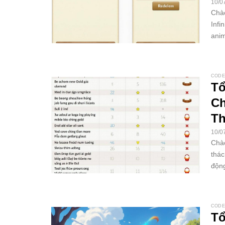
10/0
Chào
Infi
anim
CODE
Tổ
Ch
Th
10/0
Chào
thác
động
CODE
Tổ