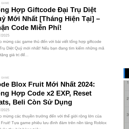
 GAME
ng Hợp Giftcode Đại Trụ Diệt
ỷ Mới Nhất [Tháng Hiện Tại] –
ận Code Miễn Phí!
7/2025
 mừng các game thủ đến với bài viết tổng hợp giftcode
Trụ Diệt Quỷ mới nhất! Nếu bạn đang tìm kiếm những mã
tặng giá trị để...
 GAME
de Blox Fruit Mới Nhất 2024:
ng Hợp Code x2 EXP, Reset
ats, Beli Còn Sử Dụng
7/2025
 mừng các thuyền trưởng đến với thế giới rộng lớn của
 Fruit! Tựa game phiêu lưu đình đám trên nền tảng Roblox