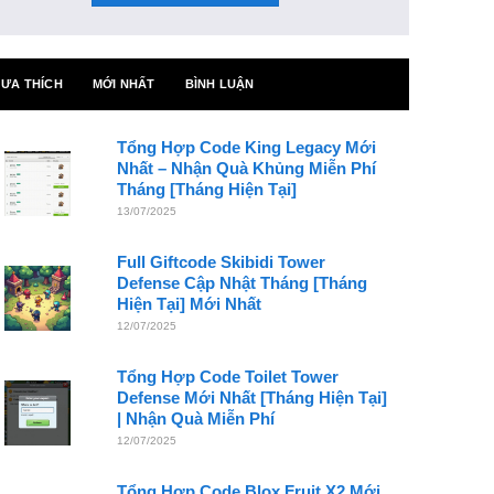
ƯA THÍCH
MỚI NHẤT
BÌNH LUẬN
Tổng Hợp Code King Legacy Mới
Nhất – Nhận Quà Khủng Miễn Phí
Tháng [Tháng Hiện Tại]
13/07/2025
Full Giftcode Skibidi Tower
Defense Cập Nhật Tháng [Tháng
Hiện Tại] Mới Nhất
12/07/2025
Tổng Hợp Code Toilet Tower
Defense Mới Nhất [Tháng Hiện Tại]
| Nhận Quà Miễn Phí
12/07/2025
Tổng Hợp Code Blox Fruit X2 Mới