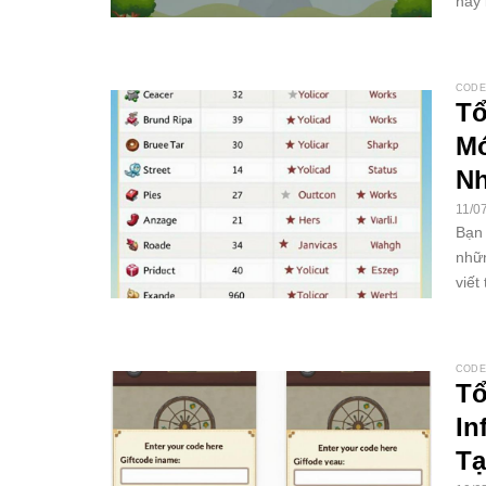
này 
CODE
Tổ
Mớ
Nh
11/0
Bạn 
nhữn
viết
CODE
Tổ
In
Tạ