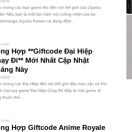
7/2025
 mừng các bạn game thủ đến với thế giới của Jujutsu
nite! Nếu bạn là một fan hâm mộ cuồng nhiệt của bộ
e/manga Jujutsu Kaisen và đang đắm...
 GAME
ng Hợp **Giftcode Đại Hiệp
ạy Đi** Mới Nhất Cập Nhật
áng Này
7/2025
 mừng các Đại Hiệp đến với thế giới đầy màu sắc và thử
h của tựa game Đại Hiệp Chạy Đi! Đây là một game di
 thuộc thể...
 GAME
ng Hợp Giftcode Anime Royale