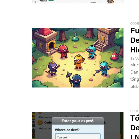
CODE
Fu
De
Hi
12/0
Mục 
Danh
tổng
Skib
CODE
Tổ
De
| 