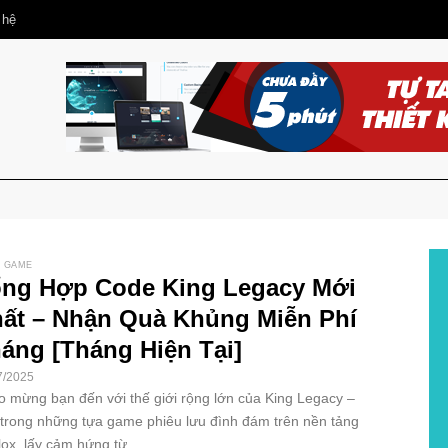
 hệ
 GAME
ng Hợp Code King Legacy Mới
ất – Nhận Quà Khủng Miễn Phí
áng [Tháng Hiện Tại]
7/2025
 mừng bạn đến với thế giới rộng lớn của King Legacy –
trong những tựa game phiêu lưu đình đám trên nền tảng
ox, lấy cảm hứng từ...