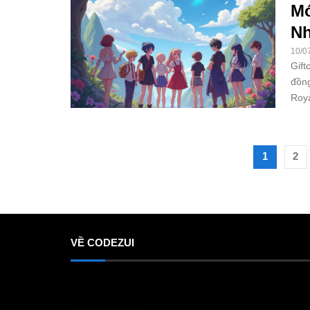
Mớ
Nh
10/0
Gift
đồng
Roya
1
2
VỀ CODEZUI