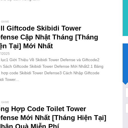
 GAME
ll Giftcode Skibidi Tower
fense Cập Nhật Tháng [Tháng
ện Tại] Mới Nhất
7/2025
lục1 Giới Thiệu Về Skibidi Tower Defense và Giftcode2
 Sách Giftcode Skibidi Tower Defense Mới Nhất2.1 Bảng
 hợp code Skibidi Tower Defense3 Cách Nhập Giftcode
idi Tower...
 GAME
ng Hợp Code Toilet Tower
fense Mới Nhất [Tháng Hiện Tại]
Nhận Quà Miễn Phí