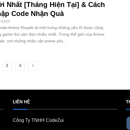
i Nhất [Tháng Hiện Tại] & Cách
ập Code Nhận Quà
7/2025
code Anime Royale là một trong những yếu tố được cộng
 game thủ săn đón nhiều nhất. Trong thế giới của Anime
le, nơi những nhân vật anime yêu...
3
4
LIÊN HỆ
T
Công Ty TNHH CodeZui