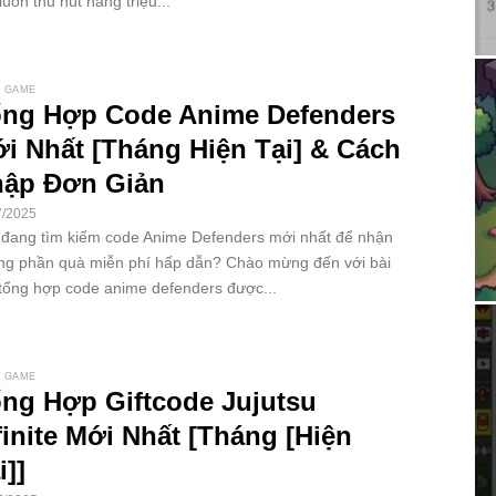
luôn thu hút hàng triệu...
 GAME
ng Hợp Code Anime Defenders
i Nhất [Tháng Hiện Tại] & Cách
ập Đơn Giản
7/2025
đang tìm kiếm code Anime Defenders mới nhất để nhận
g phần quà miễn phí hấp dẫn? Chào mừng đến với bài
 tổng hợp code anime defenders được...
 GAME
ng Hợp Giftcode Jujutsu
finite Mới Nhất [Tháng [Hiện
i]]