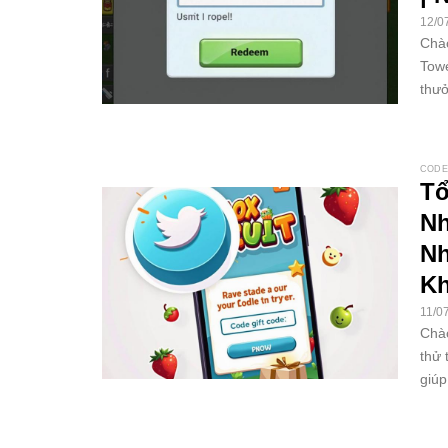
12/0
Chào
Towe
thưở
CODE
Tổ
Nh
Nh
Kh
11/0
Chào
thử 
giúp