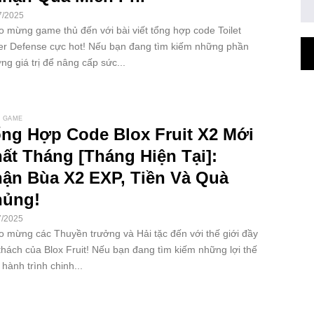
7/2025
 mừng game thủ đến với bài viết tổng hợp code Toilet
r Defense cực hot! Nếu bạn đang tìm kiếm những phần
ng giá trị để nâng cấp sức...
 GAME
ng Hợp Code Blox Fruit X2 Mới
ất Tháng [Tháng Hiện Tại]:
ận Bùa X2 EXP, Tiền Và Quà
ủng!
7/2025
 mừng các Thuyền trưởng và Hải tặc đến với thế giới đầy
thách của Blox Fruit! Nếu bạn đang tìm kiếm những lợi thế
 hành trình chinh...