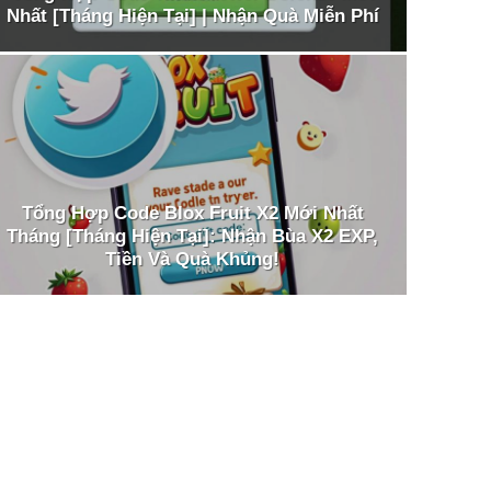
Nhất [Tháng Hiện Tại] | Nhận Quà Miễn Phí
Tổng Hợp Code Blox Fruit X2 Mới Nhất
Tháng [Tháng Hiện Tại]: Nhận Bùa X2 EXP,
Tiền Và Quà Khủng!