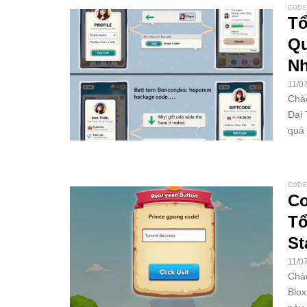
CODE
Tổ
Qu
Nh
11/0
Chào
Đại 
quà 
CODE
Co
Tổ
St
11/0
Chào
Blox