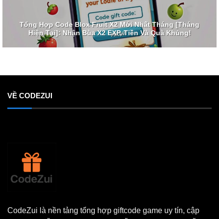
Tổng Hợp Code Blox Fruit X2 Mới Nhất Tháng [Tháng
Hiện Tại]: Nhận Bùa X2 EXP, Tiền Và Quà Khủng!
VỀ CODEZUI
CodeZui là nền tảng tổng hợp giftcode game uy tín, cập