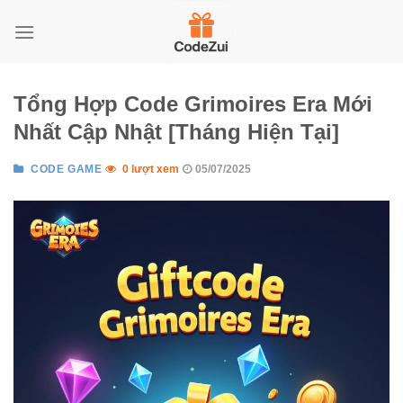
Skip
to
content
Tổng Hợp Code Grimoires Era Mới
Nhất Cập Nhật [Tháng Hiện Tại]
CODE GAME
0 lượt xem
05/07/2025