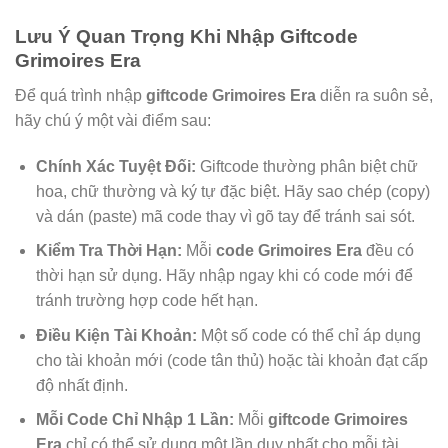
Lưu Ý Quan Trọng Khi Nhập Giftcode
Grimoires Era
Để quá trình nhập
giftcode Grimoires Era
diễn ra suôn sẻ,
hãy chú ý một vài điểm sau:
Chính Xác Tuyệt Đối:
Giftcode thường phân biệt chữ
hoa, chữ thường và ký tự đặc biệt. Hãy sao chép (copy)
và dán (paste) mã code thay vì gõ tay để tránh sai sót.
Kiểm Tra Thời Hạn:
Mỗi
code Grimoires Era
đều có
thời hạn sử dụng. Hãy nhập ngay khi có code mới để
tránh trường hợp code hết hạn.
Điều Kiện Tài Khoản:
Một số code có thể chỉ áp dụng
cho tài khoản mới (code tân thủ) hoặc tài khoản đạt cấp
độ nhất định.
Mỗi Code Chỉ Nhập 1 Lần:
Mỗi
giftcode Grimoires
Era
chỉ có thể sử dụng một lần duy nhất cho mỗi tài