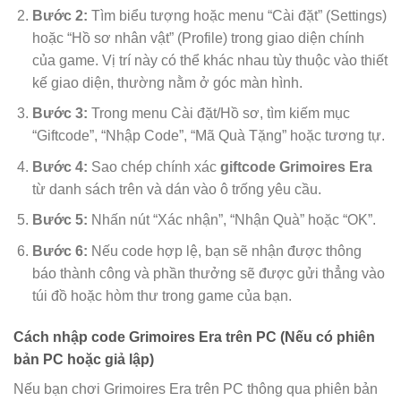
Bước 2:
Tìm biểu tượng hoặc menu “Cài đặt” (Settings)
hoặc “Hồ sơ nhân vật” (Profile) trong giao diện chính
của game. Vị trí này có thể khác nhau tùy thuộc vào thiết
kế giao diện, thường nằm ở góc màn hình.
Bước 3:
Trong menu Cài đặt/Hồ sơ, tìm kiếm mục
“Giftcode”, “Nhập Code”, “Mã Quà Tặng” hoặc tương tự.
Bước 4:
Sao chép chính xác
giftcode Grimoires Era
từ danh sách trên và dán vào ô trống yêu cầu.
Bước 5:
Nhấn nút “Xác nhận”, “Nhận Quà” hoặc “OK”.
Bước 6:
Nếu code hợp lệ, bạn sẽ nhận được thông
báo thành công và phần thưởng sẽ được gửi thẳng vào
túi đồ hoặc hòm thư trong game của bạn.
Cách nhập code Grimoires Era trên PC (Nếu có phiên
bản PC hoặc giả lập)
Nếu bạn chơi Grimoires Era trên PC thông qua phiên bản