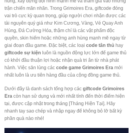
hùng, xây dựng đội hình mạnh mẽ và tham gia vào những
trận chiến mãn nhãn. Trong Grimoires Era, giftcode đóng
vai trò cực kỳ quan trọng, giúp người chơi nhận được các
tài nguyên quý giá như Kim Cương, Vàng, Vé Quay Anh
Hùng, Đá Cường Hóa, thậm chí là các vật phẩm độc
quyền, skin hiếm hoặc những anh hùng mạnh mẽ ngay từ
giai đoạn đầu game. Đặc biệt, các loại
code tân thủ
hay
giftcode sự kiện
luôn là nguồn động lực lớn để game thủ
có khởi đầu thuận lợi hoặc nhận quà tri ân từ nhà phát
hành. Việc săn lùng các
code game Grimoires Era
mới
nhất luôn là ưu tiên hàng đầu của cộng đồng game thủ.
Dưới đây là danh sách tổng hợp các
giftcode Grimoires
Era
còn hạn sử dụng và mới nhất tính đến thời điểm hiện
tại, được cập nhật trong tháng [Tháng Hiện Tại]. Hãy
nhanh tay sao chép và nhập ngay để không bỏ lỡ bất kỳ
phần quà nào nhé!