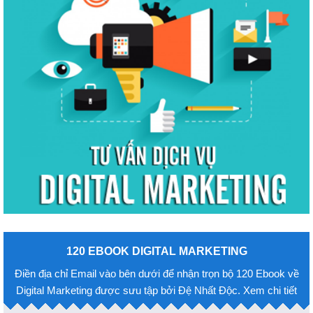
120 EBOOK DIGITAL MARKETING
Điền địa chỉ Email vào bên dưới để nhận trọn bộ 120 Ebook về
Digital Marketing được sưu tập bởi Đệ Nhất Độc. Xem chi tiết