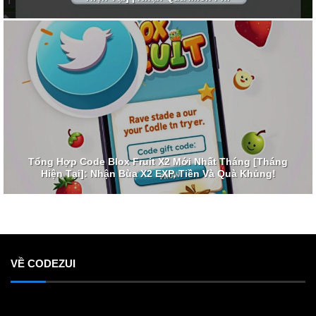
Tổng Hợp Code Blox Fruit X2 Mới Nhất Tháng [Tháng
Hiện Tại]: Nhận Bùa X2 EXP, Tiền Và Quà Khủng!
VỀ CODEZUI